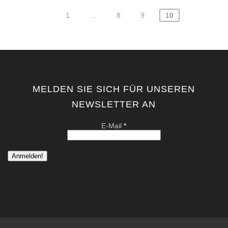
1
…
8
9
10
Seitennummerierung
der
Beiträge
MELDEN SIE SICH FÜR UNSEREN
NEWSLETTER AN
E-Mail
*