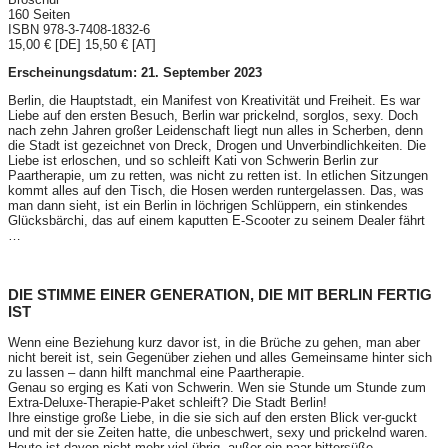
160 Seiten
ISBN 978-3-7408-1832-6
15,00 € [DE] 15,50 € [AT]
Erscheinungsdatum: 21. September 2023
Berlin, die Hauptstadt, ein Manifest von Kreativität und Freiheit. Es war
Liebe auf den ersten Besuch, Berlin war prickelnd, sorglos, sexy. Doch
nach zehn Jahren großer Leidenschaft liegt nun alles in Scherben, denn
die Stadt ist gezeichnet von Dreck, Drogen und Unverbindlichkeiten. Die
Liebe ist erloschen, und so schleift Kati von Schwerin Berlin zur
Paartherapie, um zu retten, was nicht zu retten ist. In etlichen Sitzungen
kommt alles auf den Tisch, die Hosen werden runtergelassen. Das, was
man dann sieht, ist ein Berlin in löchrigen Schlüppern, ein stinkendes
Glücksbärchi, das auf einem kaputten E-Scooter zu seinem Dealer fährt
…
DIE STIMME EINER GENERATION, DIE MIT BERLIN FERTIG
IST
Wenn eine Beziehung kurz davor ist, in die Brüche zu gehen, man aber
nicht bereit ist, sein Gegenüber ziehen und alles Gemeinsame hinter sich
zu lassen – dann hilft manchmal eine Paartherapie.
Genau so erging es Kati von Schwerin. Wen sie Stunde um Stunde zum
Extra-Deluxe-Therapie-Paket schleift? Die Stadt Berlin!
Ihre einstige große Liebe, in die sie sich auf den ersten Blick ver-guckt
und mit der sie Zeiten hatte, die unbeschwert, sexy und prickelnd waren.
Heute ist davon nicht mehr viel übrig, außer ein paar bittersüße