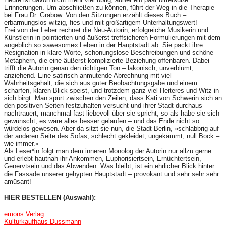
Erinnerungen. Um abschließen zu können, führt der Weg in die Therapie
bei Frau Dr. Grabow. Von den Sitzungen erzählt dieses Buch –
erbarmungslos witzig, fies und mit großartigem Unterhaltungswert!
Frei von der Leber rechnet die Neu-Autorin, erfolgreiche Musikerin und
Künstlerin in pointierten und äußerst treffsicheren Formulierungen mit dem
angeblich so »awesome« Leben in der Hauptstadt ab. Sie packt ihre
Resignation in klare Worte, schonungslose Beschreibungen und schöne
Metaphern, die eine äußerst komplizierte Beziehung offenbaren. Dabei
trifft die Autorin genau den richtigen Ton – lakonisch, unverblümt,
anziehend. Eine satirisch anmutende Abrechnung mit viel
Wahrheitsgehalt, die sich aus guter Beobachtungsgabe und einem
scharfen, klaren Blick speist, und trotzdem ganz viel Heiteres und Witz in
sich birgt. Man spürt zwischen den Zeilen, dass Kati von Schwerin sich an
den positiven Seiten festzuhalten versucht und ihrer Stadt durchaus
nachtrauert, manchmal fast liebevoll über sie spricht, so als habe sie sich
gewünscht, es wäre alles besser gelaufen – und das Ende nicht so
würdelos gewesen. Aber da sitzt sie nun, die Stadt Berlin, »schlabbrig auf
der anderen Seite des Sofas, schlecht gekleidet, ungekämmt, null Bock –
wie immer.«
Als Leser*in folgt man dem inneren Monolog der Autorin nur allzu gerne
und erlebt hautnah ihr Ankommen, Euphorisiertsein, Ernüchtertsein,
Genervtsein und das Abwenden. Was bleibt, ist ein ehrlicher Blick hinter
die Fassade unserer gehypten Hauptstadt – provokant und sehr sehr sehr
amüsant!
HIER BESTELLEN (Auswahl):
emons Verlag
Kulturkaufhaus Dussmann