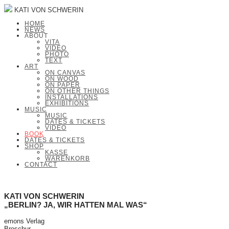
KATI VON SCHWERIN
HOME
NEWS
ABOUT
VITA
VIDEO
PHOTO
TEXT
ART
ON CANVAS
ON WOOD
ON PAPER
ON OTHER THINGS
INSTALLATIONS
EXHIBITIONS
MUSIC
MUSIC
DATES & TICKETS
VIDEO
BOOK
DATES & TICKETS
SHOP
KASSE
WARENKORB
CONTACT
KATI VON SCHWERIN
„BERLIN? JA, WIR HATTEN MAL WAS“
emons Verlag
Broschur