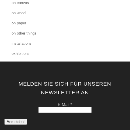
on canvas
on wood
on paper
on other things
installations
exhibitions
MELDEN SIE SICH FÜR UNSEREN
NEWSLETTER AN
E-Mail
*