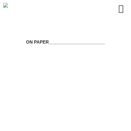
ON PAPER
________________________