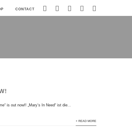
OP
CONTACT
W!
is out now!! „Mary’s In Need“ ist die...
+ READ MORE