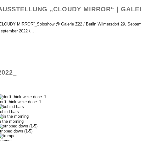
AUSSTELLUNG „CLOUDY MIRROR“ | GALERI
CLOUDY MIRROR“_Soloshow @ Galerie Z22 / Berlin Wilmersdorf 29. Septemb
eptember 2022 /...
2022_
on't think we're done_1
ehind bars
n the morning
tripped down (1-5)
rumpet