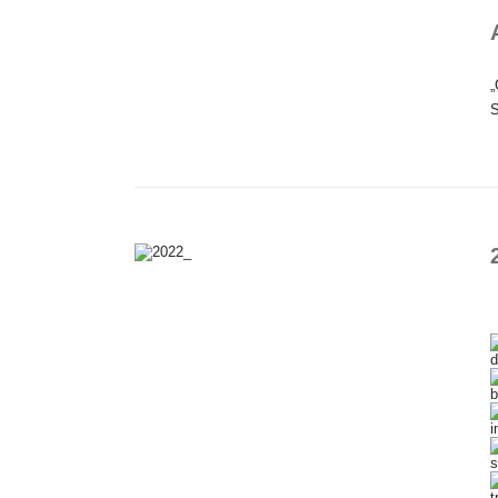
„
S
d
b
i
s
t