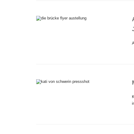
A
K
i