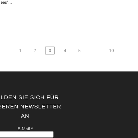
ees“...
1
2
3
4
5
…
10
LDEN SIE SICH FÜR
SEREN NEWSLETTER
AN
E-Mail
*