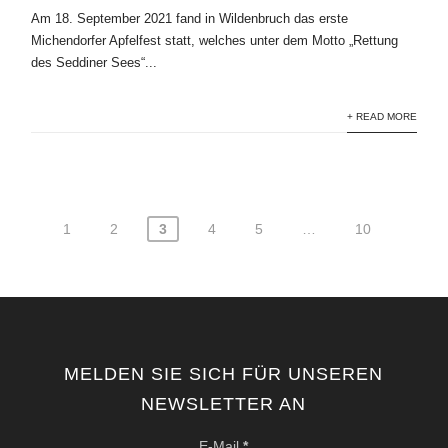
Am 18. September 2021 fand in Wildenbruch das erste
Michendorfer Apfelfest statt, welches unter dem Motto „Rettung
des Seddiner Sees“...
+ READ MORE
1
2
3
4
5
…
10
Seitennummerierung
der
Beiträge
MELDEN SIE SICH FÜR UNSEREN
NEWSLETTER AN
E-Mail
*