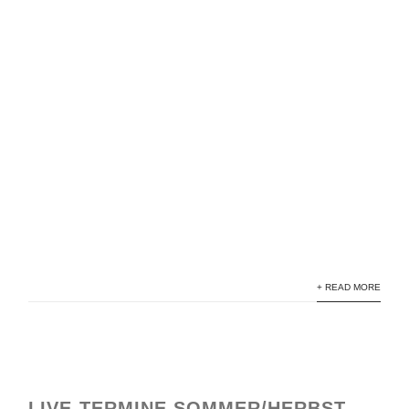
+ READ MORE
LIVE-TERMINE SOMMER/HERBST