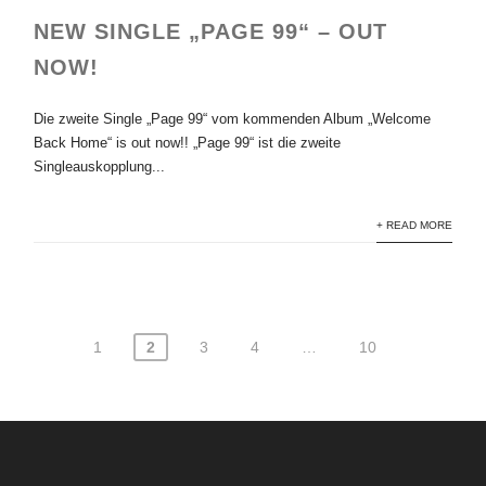
NEW SINGLE „PAGE 99“ – OUT
NOW!
Die zweite Single „Page 99“ vom kommenden Album „Welcome
Back Home“ is out now!! „Page 99“ ist die zweite
Singleauskopplung...
+ READ MORE
1
2
3
4
…
10
Seitennummerierung
der
Beiträge