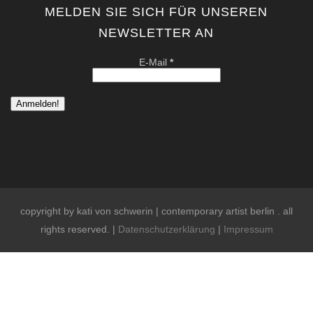
MELDEN SIE SICH FÜR UNSEREN
NEWSLETTER AN
E-Mail
*
copyright by kati von schwerin | contemporary artist berlin . all
rights reserved. |
Datenschutzerklärung
|
Impressum