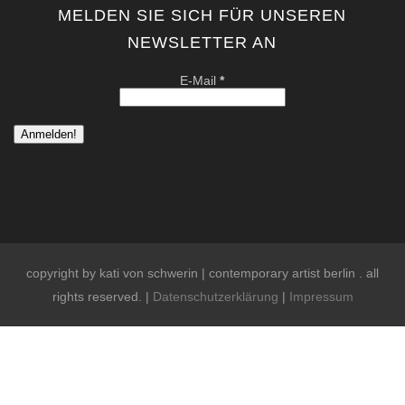
MELDEN SIE SICH FÜR UNSEREN
NEWSLETTER AN
E-Mail
*
copyright by kati von schwerin | contemporary artist berlin . all
rights reserved. |
Datenschutzerklärung
|
Impressum