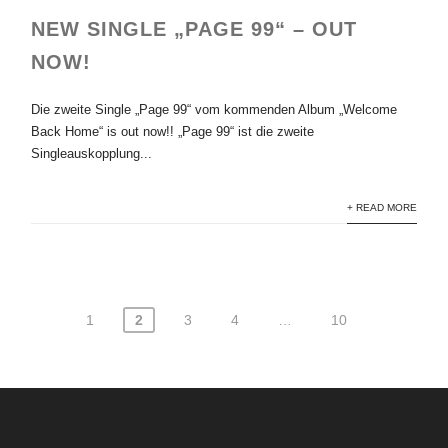
NEW SINGLE „PAGE 99“ – OUT
NOW!
Die zweite Single „Page 99“ vom kommenden Album „Welcome
Back Home“ is out now!! „Page 99“ ist die zweite
Singleauskopplung...
+ READ MORE
1
2
3
4
…
10
Seitennummerierung
der
Beiträge