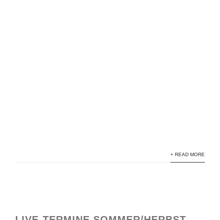
+ READ MORE
LIVE-TERMINE SOMMER/HERBST