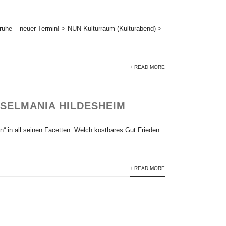
lsruhe – neuer Termin! > NUN Kulturraum (Kulturabend) >
+ READ MORE
SSELMANIA HILDESHEIM
en“ in all seinen Facetten. Welch kostbares Gut Frieden
+ READ MORE