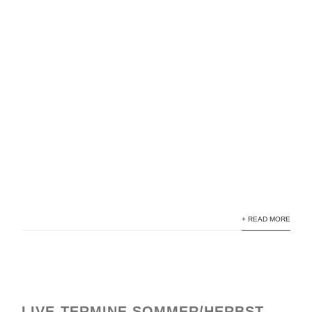
+ READ MORE
LIVE-TERMINE SOMMER/HERBST