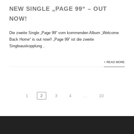
NEW SINGLE „PAGE 99“ – OUT
NOW!
Die zweite Single „Page 99“ vom kommenden Album „Welcome
Back Home“ is out now!! „Page 99“ ist die zweite
Singleauskopplung...
+ READ MORE
1
2
3
4
…
10
Seitennummerierung
der
Beiträge