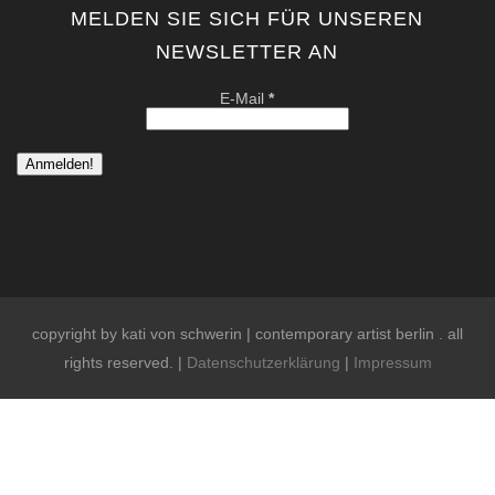
MELDEN SIE SICH FÜR UNSEREN
NEWSLETTER AN
E-Mail
*
copyright by kati von schwerin | contemporary artist berlin . all
rights reserved. |
Datenschutzerklärung
|
Impressum