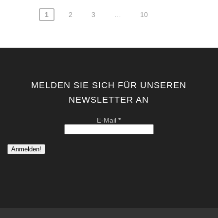
1
2
3
…
10
Seitennummerierung
der
Beiträge
MELDEN SIE SICH FÜR UNSEREN
NEWSLETTER AN
E-Mail
*