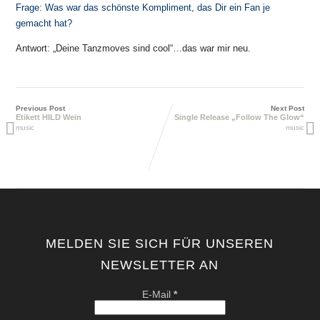
Frage: Was war das schönste Kompliment, das Dir ein Fan je
gemacht hat?
Antwort: „Deine Tanzmoves sind cool“…das war mir neu.
Previous Post
Next Post
Etikett HILD Wein
Single Release „Follow The Glow“
music
music
MELDEN SIE SICH FÜR UNSEREN
NEWSLETTER AN
E-Mail
*