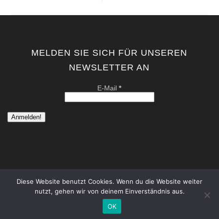
MELDEN SIE SICH FÜR UNSEREN
NEWSLETTER AN
E-Mail
*
Diese Website benutzt Cookies. Wenn du die Website weiter
nutzt, gehen wir von deinem Einverständnis aus.
copyright by kati von schwerin | contemporary artist berlin . all
rights reserved. |
Datenschutzerklärung
|
Impressum
OK