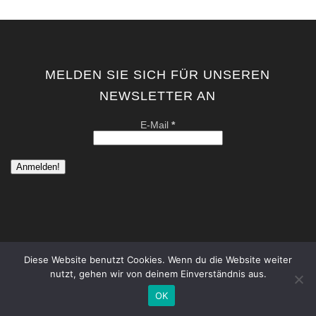
MELDEN SIE SICH FÜR UNSEREN
NEWSLETTER AN
E-Mail
*
Diese Website benutzt Cookies. Wenn du die Website weiter
nutzt, gehen wir von deinem Einverständnis aus.
copyright by kati von schwerin | contemporary artist berlin . all
rights reserved. |
Datenschutzerklärung
|
Impressum
OK