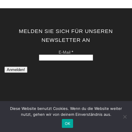
MELDEN SIE SICH FÜR UNSEREN
NEWSLETTER AN
E-Mail
*
Diese Website benutzt Cookies. Wenn du die Website weiter
nutzt, gehen wir von deinem Einverständnis aus.
copyright by kati von schwerin | contemporary artist berlin . all
rights reserved. |
Datenschutzerklärung
|
Impressum
OK