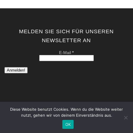
MELDEN SIE SICH FÜR UNSEREN
NEWSLETTER AN
E-Mail
*
Diese Website benutzt Cookies. Wenn du die Website weiter
nutzt, gehen wir von deinem Einverständnis aus.
copyright by kati von schwerin | contemporary artist berlin . all
rights reserved. |
Datenschutzerklärung
|
Impressum
OK