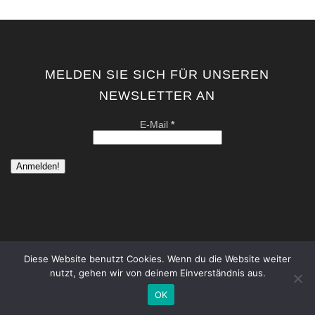
MELDEN SIE SICH FÜR UNSEREN
NEWSLETTER AN
E-Mail
*
Diese Website benutzt Cookies. Wenn du die Website weiter
nutzt, gehen wir von deinem Einverständnis aus.
copyright by kati von schwerin | contemporary artist berlin . all
rights reserved. |
Datenschutzerklärung
|
Impressum
OK