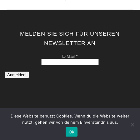
MELDEN SIE SICH FÜR UNSEREN
NEWSLETTER AN
E-Mail
*
Diese Website benutzt Cookies. Wenn du die Website weiter
nutzt, gehen wir von deinem Einverständnis aus.
copyright by kati von schwerin | contemporary artist berlin . all
rights reserved. |
Datenschutzerklärung
|
Impressum
OK