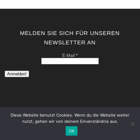
MELDEN SIE SICH FÜR UNSEREN
NEWSLETTER AN
E-Mail
*
Diese Website benutzt Cookies. Wenn du die Website weiter
nutzt, gehen wir von deinem Einverständnis aus.
copyright by kati von schwerin | contemporary artist berlin . all
rights reserved. |
Datenschutzerklärung
|
Impressum
OK