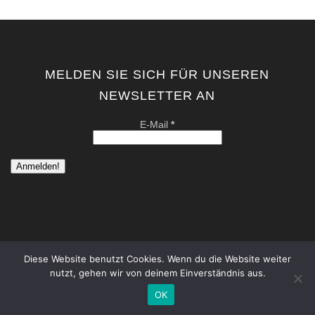
MELDEN SIE SICH FÜR UNSEREN
NEWSLETTER AN
E-Mail
*
Diese Website benutzt Cookies. Wenn du die Website weiter
nutzt, gehen wir von deinem Einverständnis aus.
copyright by kati von schwerin | contemporary artist berlin . all
rights reserved. |
Datenschutzerklärung
|
Impressum
OK