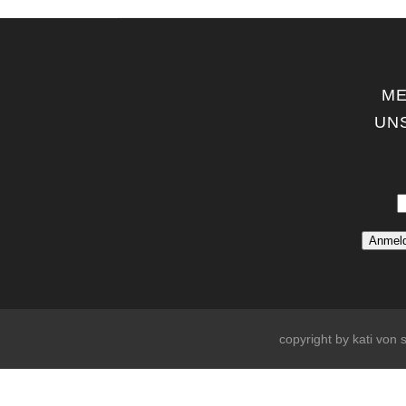
ME
UN
copyright by kati von s