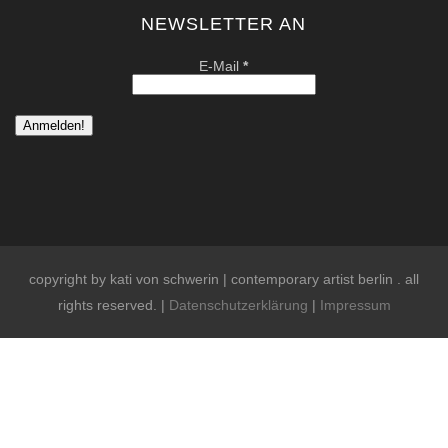
NEWSLETTER AN
E-Mail
*
copyright by kati von schwerin | contemporary artist berlin . all
rights reserved. |
Datenschutzerklärung
|
Impressum