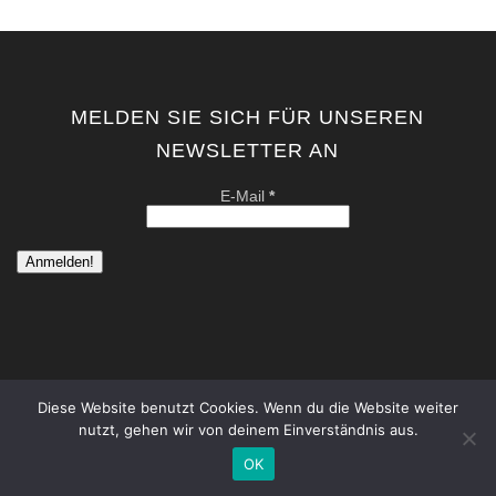
MELDEN SIE SICH FÜR UNSEREN
NEWSLETTER AN
E-Mail
*
Diese Website benutzt Cookies. Wenn du die Website weiter
nutzt, gehen wir von deinem Einverständnis aus.
copyright by kati von schwerin | contemporary artist berlin . all
rights reserved. |
Datenschutzerklärung
|
Impressum
OK