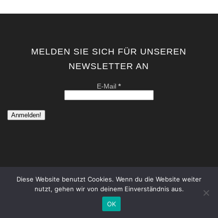
MELDEN SIE SICH FÜR UNSEREN
NEWSLETTER AN
E-Mail
*
Diese Website benutzt Cookies. Wenn du die Website weiter
nutzt, gehen wir von deinem Einverständnis aus.
copyright by kati von schwerin | contemporary artist berlin . all
rights reserved. |
Datenschutzerklärung
|
Impressum
OK