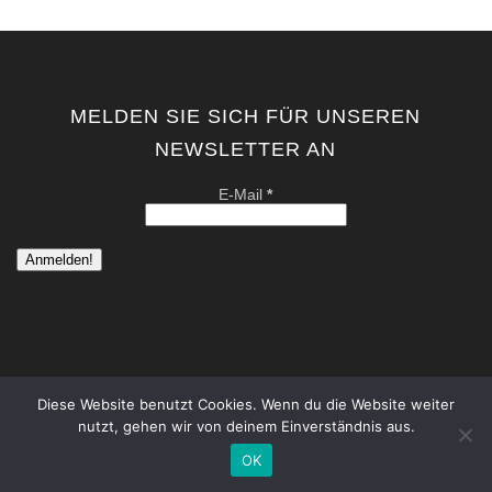
MELDEN SIE SICH FÜR UNSEREN
NEWSLETTER AN
E-Mail
*
Diese Website benutzt Cookies. Wenn du die Website weiter
nutzt, gehen wir von deinem Einverständnis aus.
copyright by kati von schwerin | contemporary artist berlin . all
rights reserved. |
Datenschutzerklärung
|
Impressum
OK