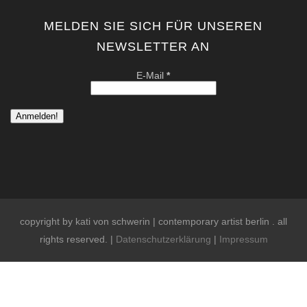
MELDEN SIE SICH FÜR UNSEREN
NEWSLETTER AN
E-Mail
*
copyright by kati von schwerin | contemporary artist berlin . all
rights reserved. |
Datenschutzerklärung
|
Impressum