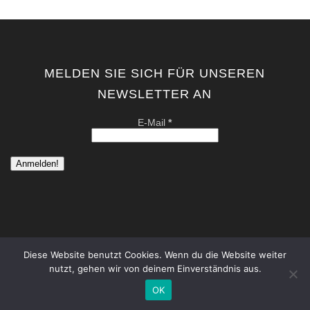
MELDEN SIE SICH FÜR UNSEREN
NEWSLETTER AN
E-Mail
*
Diese Website benutzt Cookies. Wenn du die Website weiter
nutzt, gehen wir von deinem Einverständnis aus.
copyright by kati von schwerin | contemporary artist berlin . all
rights reserved. |
Datenschutzerklärung
|
Impressum
OK