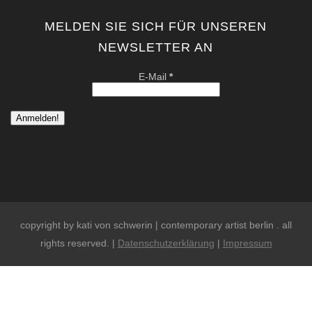
MELDEN SIE SICH FÜR UNSEREN
NEWSLETTER AN
E-Mail
*
copyright by kati von schwerin | contemporary artist berlin . all
rights reserved. |
Datenschutzerklärung
|
Impressum