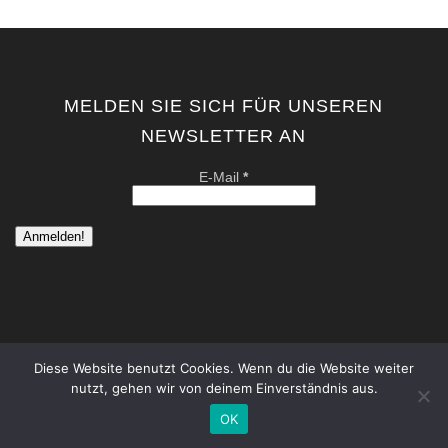
MELDEN SIE SICH FÜR UNSEREN
NEWSLETTER AN
E-Mail
*
Diese Website benutzt Cookies. Wenn du die Website weiter
nutzt, gehen wir von deinem Einverständnis aus.
copyright by kati von schwerin | contemporary artist berlin . all
rights reserved. |
Datenschutzerklärung
|
Impressum
OK