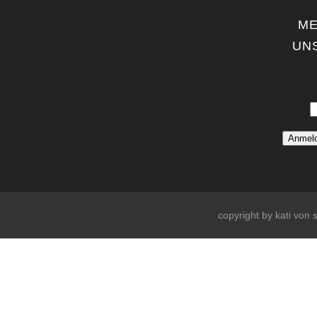
ME
UN
copyright by kati von s