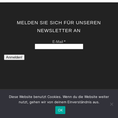
MELDEN SIE SICH FÜR UNSEREN
NEWSLETTER AN
E-Mail
*
Diese Website benutzt Cookies. Wenn du die Website weiter
copyright by kati von schwerin | contemporary artist berlin . all
nutzt, gehen wir von deinem Einverständnis aus.
rights reserved. |
Datenschutzerklärung
|
Impressum
OK