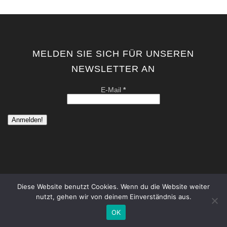
MELDEN SIE SICH FÜR UNSEREN
NEWSLETTER AN
E-Mail
*
Diese Website benutzt Cookies. Wenn du die Website weiter
nutzt, gehen wir von deinem Einverständnis aus.
copyright by kati von schwerin | contemporary artist berlin . all
rights reserved. |
Datenschutzerklärung
|
Impressum
OK