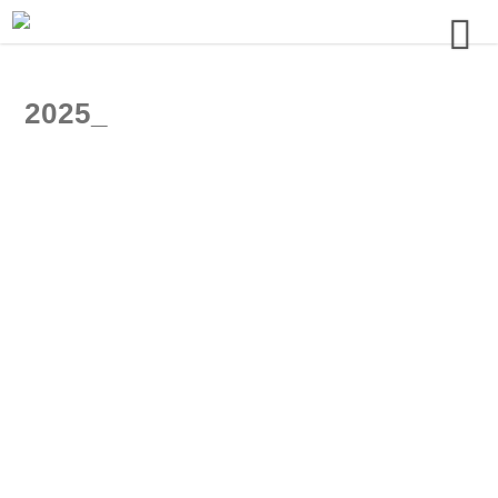
2025_
KOHLMEISE 2025/2
ROBIN 2025:/4
PS 1000
backflip
jean baptiste
don't think we're done_2
behind the curtain