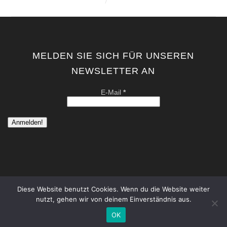
MELDEN SIE SICH FÜR UNSEREN
NEWSLETTER AN
E-Mail
*
Diese Website benutzt Cookies. Wenn du die Website weiter
nutzt, gehen wir von deinem Einverständnis aus.
copyright by kati von schwerin | contemporary artist berlin . all
rights reserved. |
Datenschutzerklärung
|
Impressum
OK