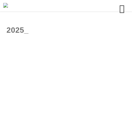
2025_
backflip
jean baptiste
don't think we're done_2
don't think we're done_1
behind bars
it's worth a try
in the morning