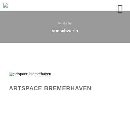
Posts by
vonschwerin
ARTSPACE BREMERHAVEN
artspace bremerhaven installation "1000"
artspace bremerhaven Installation 2021