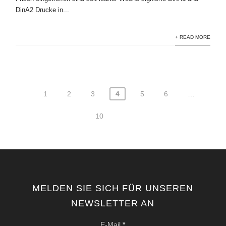
DinA2 Drucke in...
+ READ MORE
1
2
3
4
5
6
…
Seitennummerierung
der
10
Beiträge
MELDEN SIE SICH FÜR UNSEREN
NEWSLETTER AN
E-Mail
*