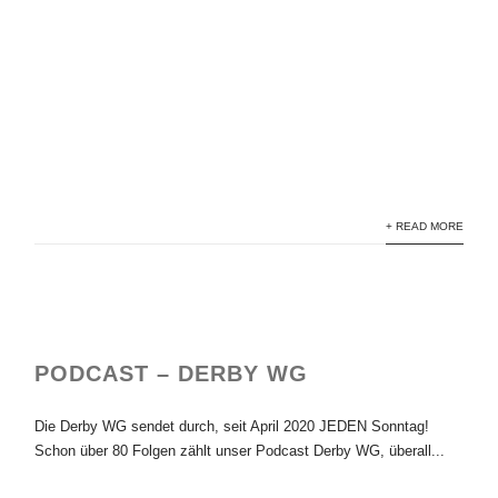
artspace bremerhaven installation "1000"
artspace bremerhaven installation "1000"
artspace bremerhaven installation "1000"
artspace bremerhaven installation "1000"
artspace bremerhaven installation "1000"
+ READ MORE
PODCAST – DERBY WG
Die Derby WG sendet durch, seit April 2020 JEDEN Sonntag!
Schon über 80 Folgen zählt unser Podcast Derby WG, überall...