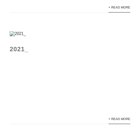
+ READ MORE
2021_
rotonda_3
rotonda_4
rotonda_2
+ READ MORE