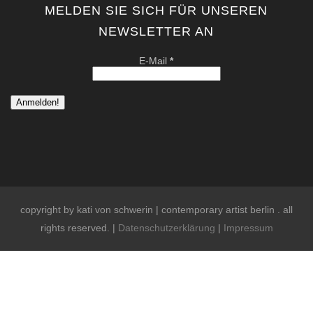
MELDEN SIE SICH FÜR UNSEREN
NEWSLETTER AN
E-Mail
*
copyright by kati von schwerin | contemporary artist berlin . all
rights reserved. |
Datenschutzerklärung
|
Impressum