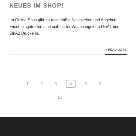
NEUES IM SHOP!
Im Online-Shop gibt es regelmäßig Neuigkeiten und Angebote!
Frisch eingetroffen sind seit letzter Woche signierte DinA1 und
DinA2 Drucke in...
+ READ MORE
1
2
3
4
5
6
…
Seitennummerierung
der
10
Beiträge