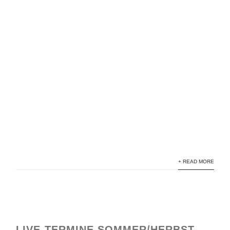
+ READ MORE
LIVE-TERMINE SOMMER/HERBST