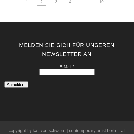
1
2
3
4
…
10
Seitennummerierung
der
Beiträge
MELDEN SIE SICH FÜR UNSEREN
NEWSLETTER AN
E-Mail
*
copyright by kati von schwerin | contemporary artist berlin . all