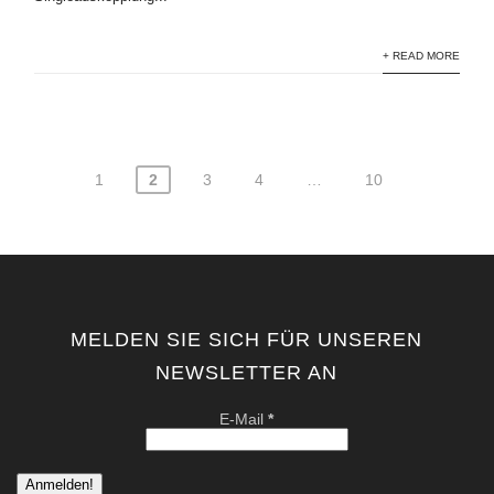
+ READ MORE
1
2
3
4
…
10
Seitennummerierung
der
Beiträge
MELDEN SIE SICH FÜR UNSEREN
NEWSLETTER AN
E-Mail
*