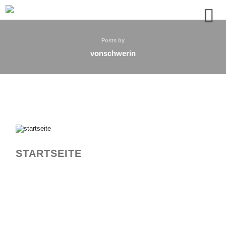
Posts by
vonschwerin
STARTSEITE
ART
MUSIC