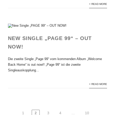
+ READ MORE
NEW SINGLE „PAGE 99“ – OUT
NOW!
Die zweite Single „Page 99“ vom kommenden Album „Welcome
Back Home“ is out now!! „Page 99“ ist die zweite
Singleauskopplung...
+ READ MORE
1
2
3
4
…
10
Seitennummerierung