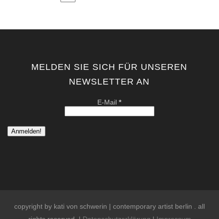
der
Beiträge
MELDEN SIE SICH FÜR UNSEREN
NEWSLETTER AN
E-Mail
*
copyright by kati von schwerin | contemporary artist berlin . all
rights reserved. |
Datenschutzerklärung
|
Impressum