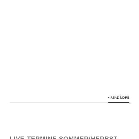
+ READ MORE
LIVE-TERMINE SOMMER/HERBST