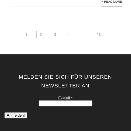
+ READ MORE
1
2
3
4
…
10
Seitennummerierung
der
Beiträge
MELDEN SIE SICH FÜR UNSEREN
NEWSLETTER AN
E-Mail
*