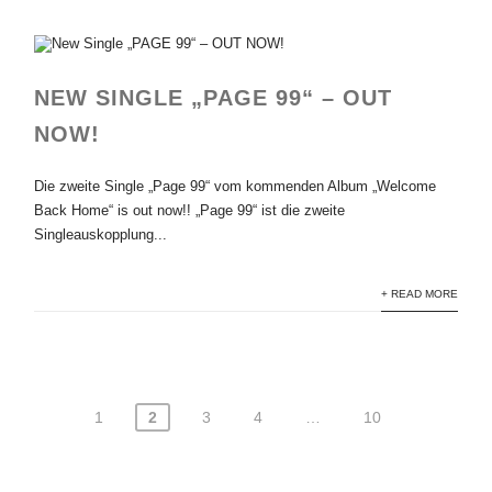
NEW SINGLE „PAGE 99“ – OUT
NOW!
Die zweite Single „Page 99“ vom kommenden Album „Welcome
Back Home“ is out now!! „Page 99“ ist die zweite
Singleauskopplung...
+ READ MORE
1
2
3
4
…
10
Seitennummerierung
der