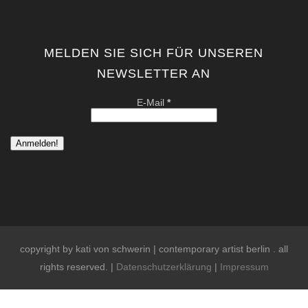
Beiträge
MELDEN SIE SICH FÜR UNSEREN
NEWSLETTER AN
E-Mail
*
copyright by kati von schwerin | contemporary artist berlin . all
rights reserved. |
Datenschutzerklärung
|
Impressum