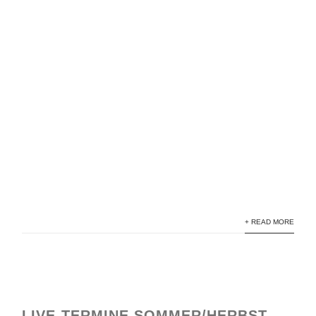
+ READ MORE
LIVE-TERMINE SOMMER/HERBST