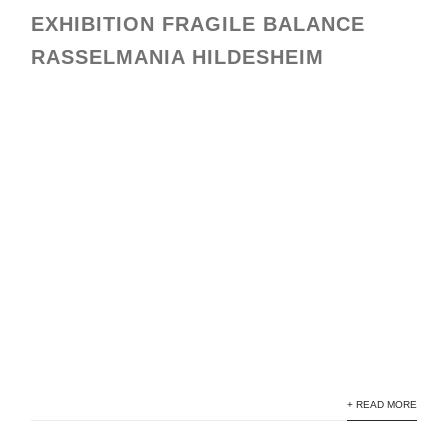
EXHIBITION FRAGILE BALANCE
RASSELMANIA HILDESHEIM
rasselmania 9
rasselmanai8
rasselmania7
rasselmania4
rasselmania 6
rasselmania 5
rasselmania 2
+ READ MORE