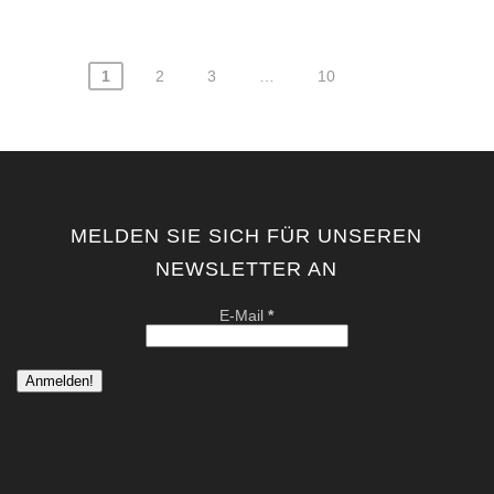
1
2
3
…
10
Seitennummerierung
der
Beiträge
MELDEN SIE SICH FÜR UNSEREN
NEWSLETTER AN
E-Mail
*