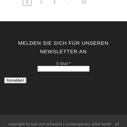
1
2
3
…
10
Seitennummerierung
der
Beiträge
MELDEN SIE SICH FÜR UNSEREN
NEWSLETTER AN
E-Mail
*
copyright by kati von schwerin | contemporary artist berlin . all