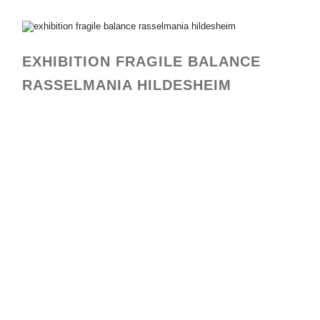
EXHIBITION FRAGILE BALANCE
RASSELMANIA HILDESHEIM
rasselmania 9
rasselmanai8
rasselmania7
rasselmania4
rasselmania 6
rasselmania 5
rasselmania 2