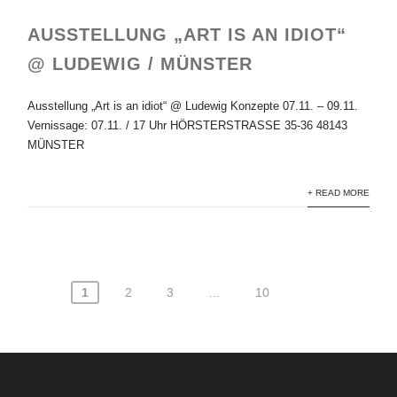
AUSSTELLUNG „ART IS AN IDIOT“
@ LUDEWIG / MÜNSTER
Ausstellung „Art is an idiot“ @ Ludewig Konzepte 07.11. – 09.11.
Vernissage: 07.11. / 17 Uhr HÖRSTERSTRASSE 35-36 48143
MÜNSTER
+ READ MORE
1
2
3
…
10
Seitennummerierung
der
Beiträge