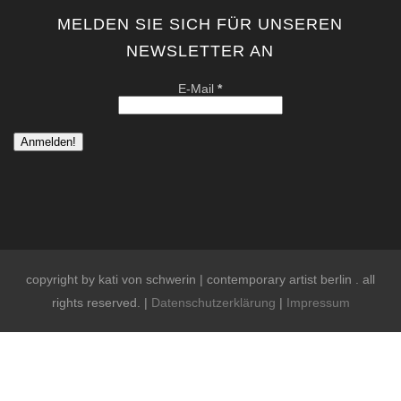
MELDEN SIE SICH FÜR UNSEREN
NEWSLETTER AN
E-Mail
*
copyright by kati von schwerin | contemporary artist berlin . all
rights reserved. |
Datenschutzerklärung
|
Impressum