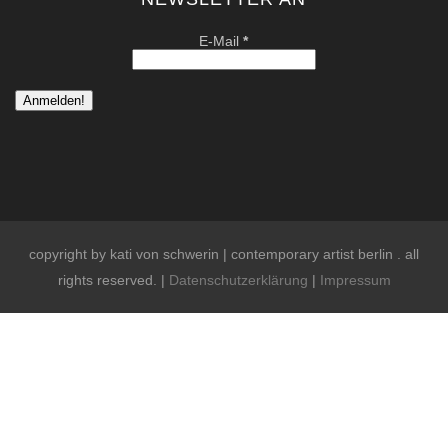
E-Mail
*
copyright by kati von schwerin | contemporary artist berlin . all
rights reserved. |
Datenschutzerklärung
|
Impressum