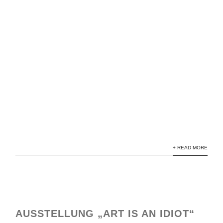
MÖWE 2025/1
MÖWE 2025/2
T 52
SM 3/1960 (sixtant white_2025/2)
sm31 (sixtant/1962)
sixtant studie
sixtant_3
BIRDY 2
+ READ MORE
AUSSTELLUNG „ART IS AN IDIOT“