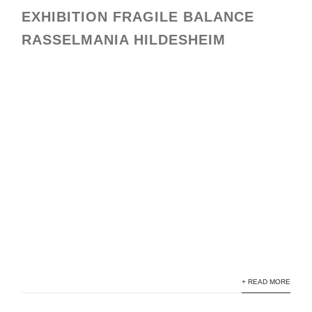
EXHIBITION FRAGILE BALANCE
RASSELMANIA HILDESHEIM
rasselmania 9
rasselmanai8
rasselmania7
rasselmania4
rasselmania 6
rasselmania 5
rasselmania 2
+ READ MORE